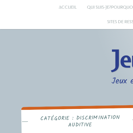
Accéder
ACCUEIL
QUI SUIS-JE?POURQUO
au
SITES DE RE
contenu
principal
Je
Jeux e
DISCRIMINATION
CATÉGORIE :
AUDITIVE