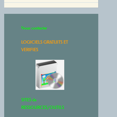
Nous contacter
LOGICIELS GRATUITS ET
VERIFIES
SITES de
RESSOURCES/OUTILS