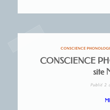
PUBLIÉ
CONSCIENCE PHONOLOG
DANS
CONSCIENCE PHO
site
Publié
2 
MICET