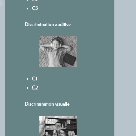
C3
Discrimination auditive
C1
C2
Discrimination visuelle