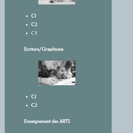
C1
C2
C3
Ecriture/
Graphisme
C1
C2
Enseignement des ARTS