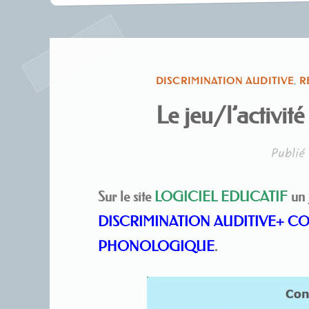
PUBLIÉ
DISCRIMINATION AUDITIVE
,
R
DANS
Le jeu/l’activit
Publi
Sur le site
LOGICIEL EDUCATIF
un 
DISCRIMINATION AUDITIVE+ 
PHONOLOGIQUE
.