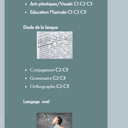
Arts plastiques/Visuels
C1
C
2
C3
Education Musicale
C1
C2
C3
Etude de la langue
Conjugaison
C2
C3
Grammaire
C2
C3
Orthographe
C2
C3
Langage oral