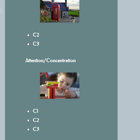
C2
C3
Attention/Concentration
C1
C2
C3