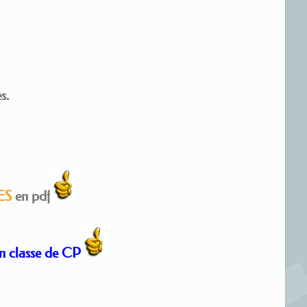
s.
ES
en pdf
classe de CP