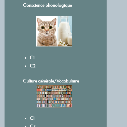
Conscience phonologique
C1
C2
Culture générale/Vocabulaire
C1
C2