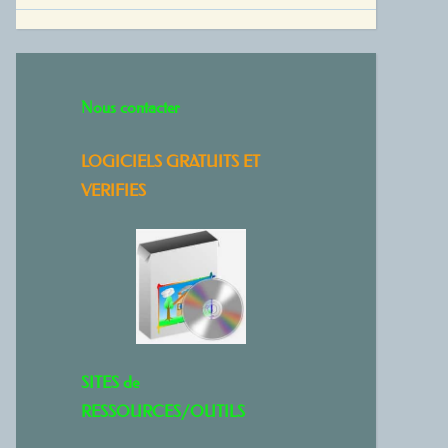
Nous contacter
LOGICIELS GRATUITS ET
VERIFIES
SITES de
RESSOURCES/OUTILS