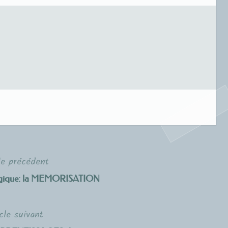
le précédent
ogique: la MEMORISATION
cle suivant