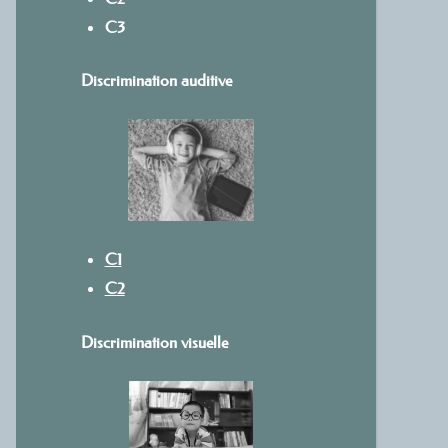
C3
Discrimination auditive
C1
C2
Discrimination visuelle