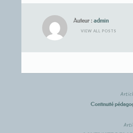
Auteur :
admin
VIEW ALL POSTS
Artic
Navigation
Continuité pédag
de
l’article
Arti