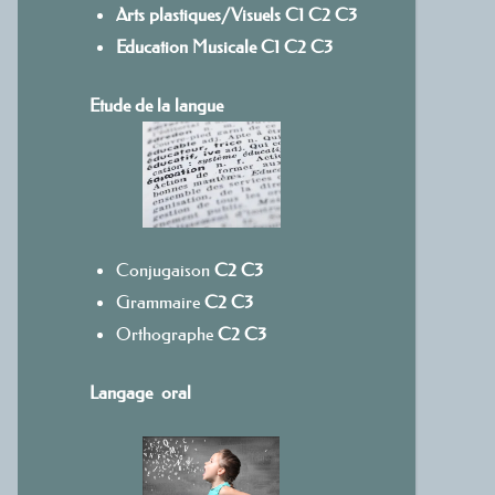
Arts plastiques/Visuels
C1
C
2
C3
Education Musicale
C1
C2
C3
Etude de la langue
Conjugaison
C2
C3
Grammaire
C2
C3
Orthographe
C2
C3
Langage oral