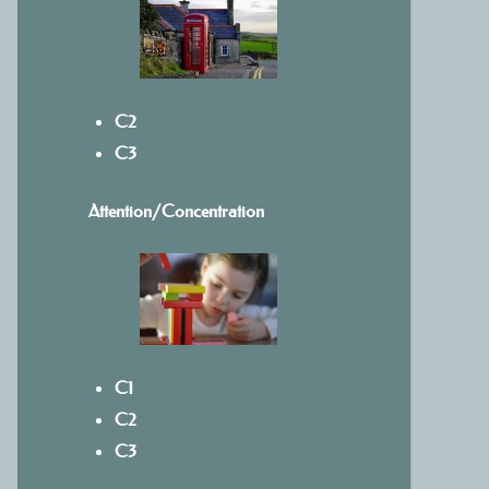
C2
C3
Attention/Concentration
C1
C2
C3