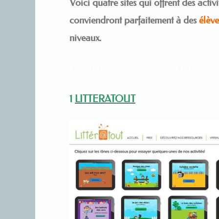
Voici quatre sites qui offrent des activ
conviendront parfaitement à des
élève
niveaux.
or
Continuité pédagogique: la C
1
LITTERATOUT