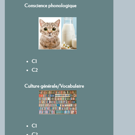
Conscience phonologique
C1
C2
Culture générale/Vocabulaire
C1
C2