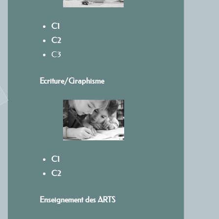
C1
C2
C3
Ecriture/
Graphisme
C1
C2
Enseignement des ARTS