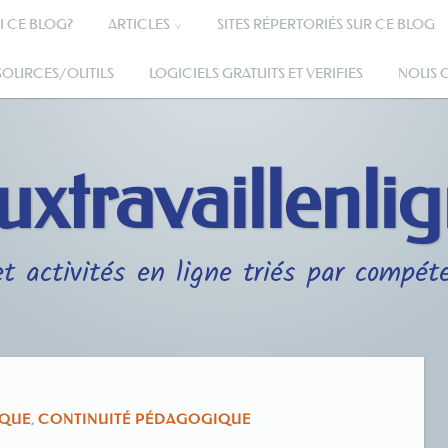
I CE BLOG?
ARTICLES
SITES RÉPERTORIÉS SUR CE BLOG
SSOURCES/OUTILS
LOGICIELS GRATUITS ET VERIFIES
NOUS 
uxtravaillenli
t activités en ligne triés par compét
IQUE
,
CONTINUITÉ PÉDAGOGIQUE