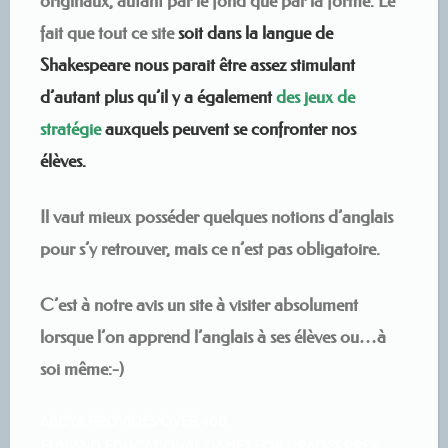
originaux, autant par le fond que par la forme. Le
fait que tout ce site
soit dans la langue de
Shakespeare nous parait être assez stimulant
d’autant plus qu’il y a également
des jeux de
stratégie
auxquels peuvent se confronter nos
élèves.
Il vaut mieux posséder quelques notions d’anglais
pour s’y retrouver, mais ce n’est pas obligatoire.
C’est à notre avis un site à visiter absolument
lorsque l’on apprend l’anglais à ses élèves ou…à
soi même:-)
ABCYA PROVIDES OVER
400
FUN
AND
EDUCATIONAL
GAMES FOR GRADES
PREK