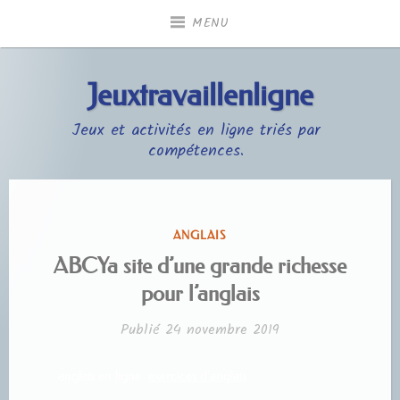
Accéder
MENU
au
contenu
principal
Jeuxtravaillenligne
Jeux et activités en ligne triés par
compétences.
PUBLIÉ
ANGLAIS
DANS
ABCYa site d’une grande richesse
pour l’anglais
Publié
24 novembre 2019
anglais en ligne
exercices d’anglais