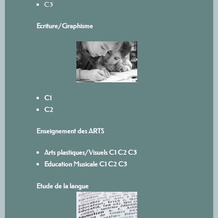
C3
Ecriture/
Graphisme
C1
C2
Enseignement des ARTS
Arts plastiques/Visuels
C1
C
2
C3
Education Musicale
C1
C2
C3
Etude de la langue