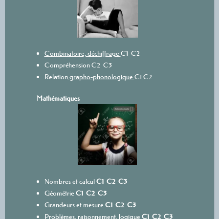
Combinatoire, déchiffrage
C1
C2
Compréhension
C2
C3
Relation
grapho-phonologique
C1
C2
Mathématiques
Nombres et calcul
C1
C2
C3
Géométrie
C1
C2
C3
Grandeurs et mesure
C1
C2
C3
Problèmes, raisonnement, logique
C1
C2
C3