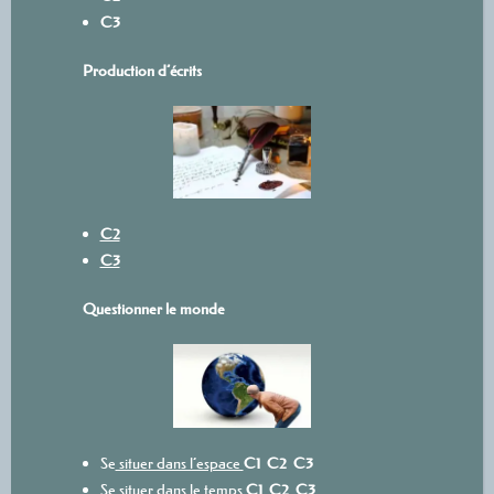
C3
Production d’écrits
C2
C3
Questionner le monde
Se
situer dans l’espace
C1
C2
C3
Se situer dans le temps
C1
C2
C3