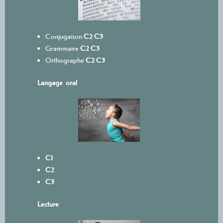
Conjugaison
C2
C3
Grammaire
C2
C3
Orthographe
C2
C3
Langage oral
C1
C2
C3
L
ecture