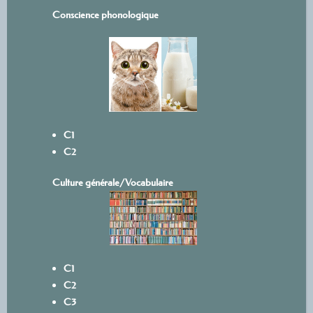
Conscience phonologique
C1
C2
Culture générale/Vocabulaire
C1
C2
C3