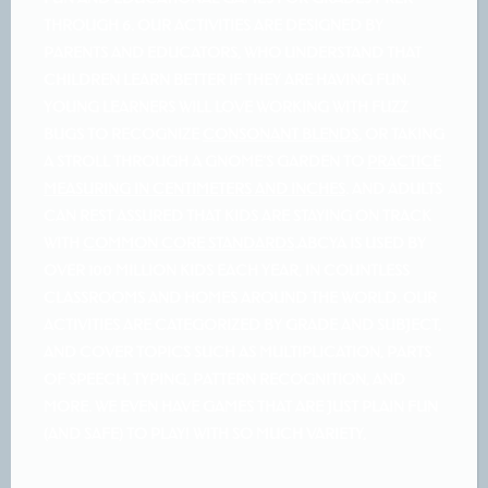
THROUGH 6
. OUR ACTIVITIES ARE DESIGNED BY
PARENTS AND EDUCATORS, WHO UNDERSTAND THAT
CHILDREN LEARN BETTER IF THEY ARE HAVING FUN.
YOUNG LEARNERS WILL LOVE WORKING WITH FUZZ
BUGS TO RECOGNIZE
CONSONANT BLENDS
, OR TAKING
A STROLL THROUGH A GNOME’S GARDEN TO
PRACTICE
MEASURING IN CENTIMETERS AND INCHES
. AND ADULTS
CAN REST ASSURED THAT KIDS ARE STAYING ON TRACK
WITH
COMMON CORE STANDARDS
.ABCYA IS USED BY
OVER
100 MILLION KIDS EACH YEAR
, IN COUNTLESS
CLASSROOMS AND HOMES AROUND THE WORLD. OUR
ACTIVITIES ARE CATEGORIZED BY GRADE AND SUBJECT,
AND COVER TOPICS SUCH AS MULTIPLICATION, PARTS
OF SPEECH, TYPING, PATTERN RECOGNITION, AND
MORE. WE EVEN HAVE GAMES THAT ARE JUST PLAIN FUN
(AND SAFE) TO PLAY! WITH SO MUCH VARIETY,