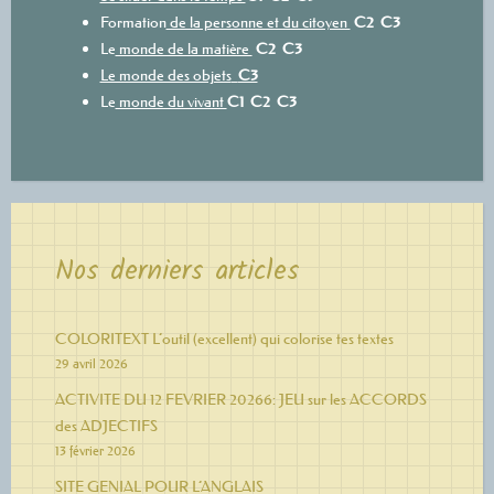
Formation
de la personne et du citoyen
C2
C3
Le
monde de la matière
C2
C3
Le monde des objets
C3
Le
monde du vivant
C1
C2
C3
Nos derniers articles
COLORITEXT L’outil (excellent) qui colorise tes textes
29 avril 2026
ACTIVITE DU 12 FEVRIER 20266: JEU sur les ACCORDS
des ADJECTIFS
13 février 2026
SITE GENIAL POUR L’ANGLAIS