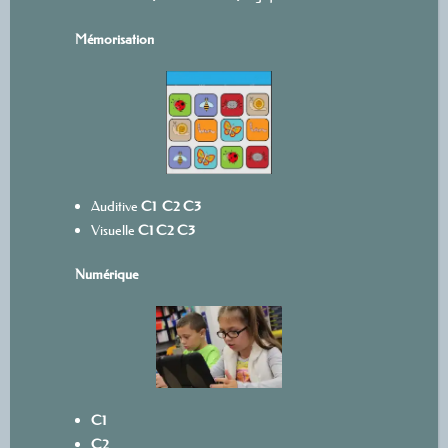
Mémorisation
Auditive
C1
C2
C3
Visuelle
C1
C2
C3
Numérique
C1
C2