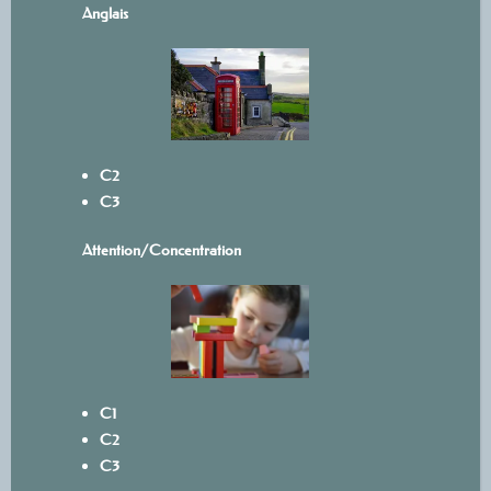
Anglais
C2
C3
Attention/Concentration
C1
C2
C3