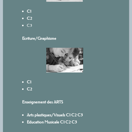
C1
C2
C3
Ecriture/
Graphisme
C1
C2
Enseignement des ARTS
Arts plastiques/Visuels
C1
C
2
C3
Education Musicale
C1
C2
C3