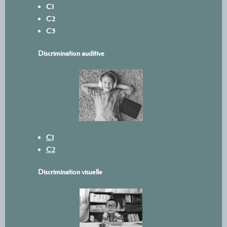
C1
C2
C3
Discrimination auditive
C1
C2
Discrimination visuelle