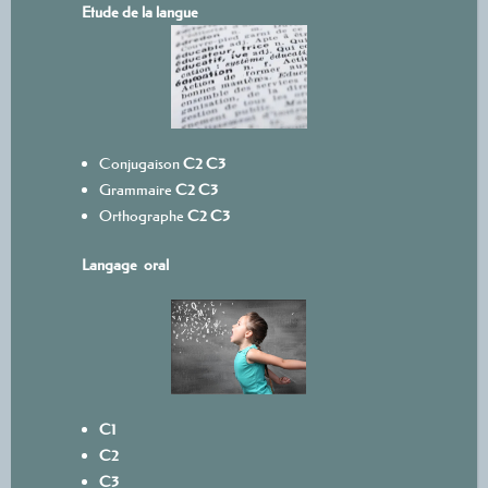
Etude de la langue
Conjugaison
C2
C3
Grammaire
C2
C3
Orthographe
C2
C3
Langage oral
C1
C2
C3