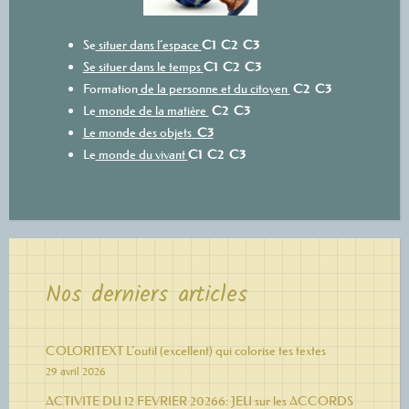
Se
situer dans l’espace
C1
C2
C3
Se situer dans le temps
C1
C2
C3
Formation
de la personne et du citoyen
C2
C3
Le
monde de la matière
C2
C3
Le monde des objets
C3
Le
monde du vivant
C1
C2
C3
Nos derniers articles
COLORITEXT L’outil (excellent) qui colorise tes textes
29 avril 2026
ACTIVITE DU 12 FEVRIER 20266: JEU sur les ACCORDS