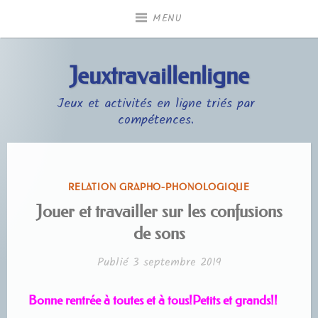
Accéder
MENU
au
contenu
principal
Jeuxtravaillenligne
Jeux et activités en ligne triés par
compétences.
PUBLIÉ
RELATION GRAPHO-PHONOLOGIQUE
DANS
Jouer et travailler sur les confusions
de sons
Publié
3 septembre 2019
Bonne rentrée à toutes et à tous!Petits et grands!!