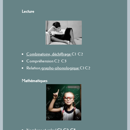
L
ecture
Combinatoire, déchiffrage
C1
C2
Compréhension
C2
C3
Relation
grapho-phonologique
C1
C2
Mathématiques
Nombres et calcul
C1
C2
C3