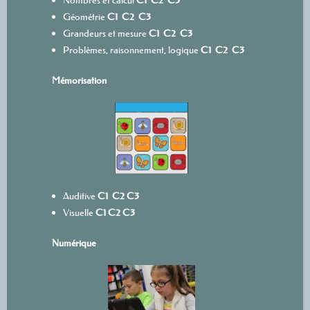
Géométrie
C1
C2
C3
Grandeurs et mesure
C1
C2
C3
Problèmes, raisonnement, logique
C1
C2
C3
Mémorisation
Auditive
C1
C2
C3
Visuelle
C1
C2
C3
Numérique