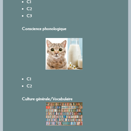
C1
C2
C3
Conscience phonologique
C1
C2
Culture générale/Vocabulaire