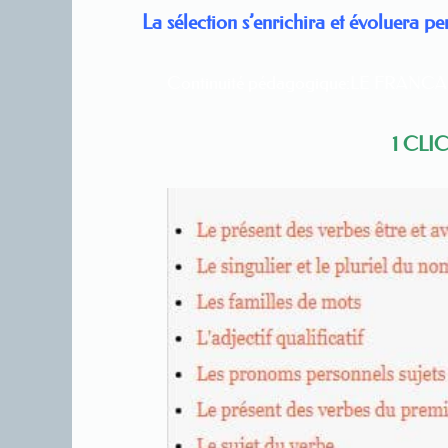
La sélection s’enrichira et évoluera p
Continuité pédagogique:LE FRANCA
1 CLI