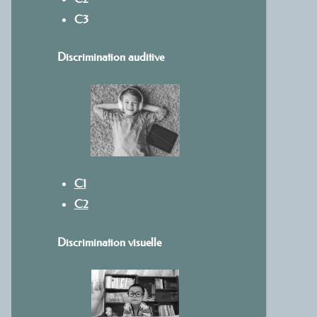
C3
Discrimination auditive
C1
C2
Discrimination visuelle