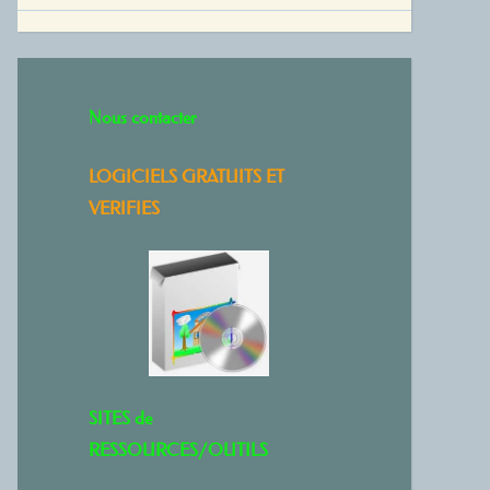
Nous contacter
LOGICIELS GRATUITS ET
VERIFIES
SITES de
RESSOURCES/OUTILS