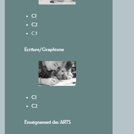
C1
C2
C3
Ecriture/
Graphisme
C1
C2
Enseignement des ARTS