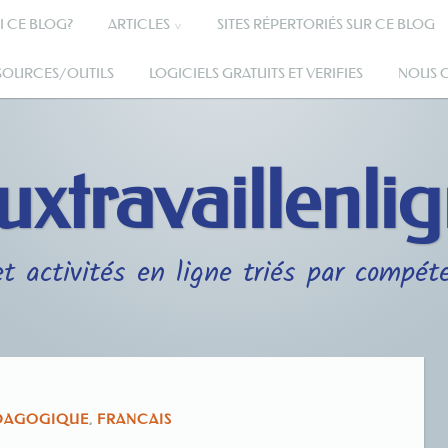
I CE BLOG?
ARTICLES
SITES RÉPERTORIÉS SUR CE BLOG
SSOURCES/OUTILS
LOGICIELS GRATUITS ET VERIFIES
NOUS 
uxtravaillenli
t activités en ligne triés par compét
ÉDAGOGIQUE
,
FRANCAIS