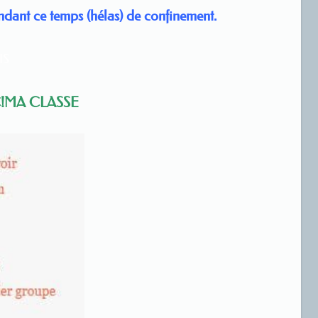
endant ce temps (hélas) de confinement.
IS
C!MA CLASSE