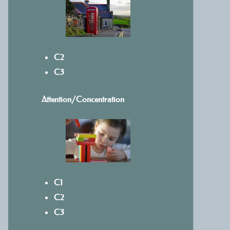
C2
C3
Attention/Concentration
C1
C2
C3