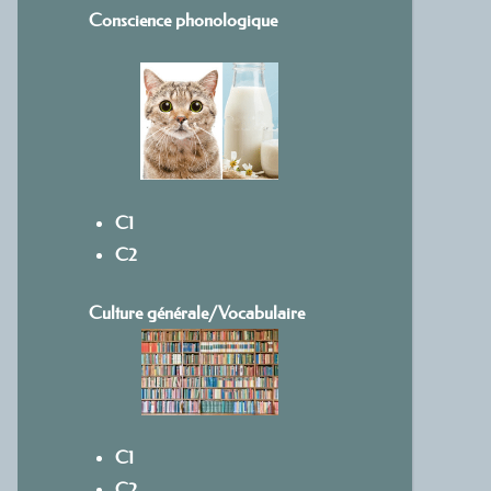
Conscience phonologique
C1
C2
Culture générale/Vocabulaire
C1
C2