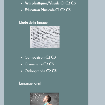
Arts plastiques/Visuels
C1
C
2
C3
Education Musicale
C1
C2
C3
Etude de la langue
Conjugaison
C2
C3
Grammaire
C2
C3
Orthographe
C2
C3
Langage oral