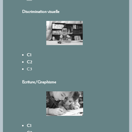
Discrimination visuelle
C1
C2
C3
Ecriture/
Graphisme
C1