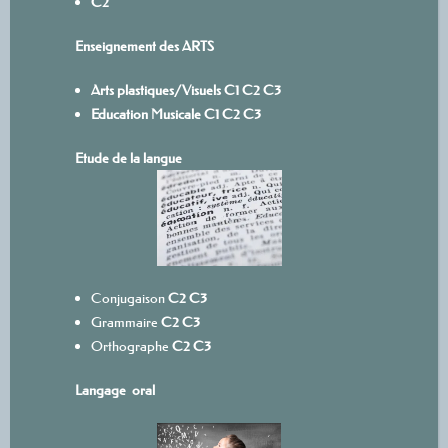
C2
Enseignement des ARTS
Arts plastiques/Visuels
C1
C
2
C3
Education Musicale
C1
C2
C3
Etude de la langue
Conjugaison
C2
C3
Grammaire
C2
C3
Orthographe
C2
C3
Langage oral