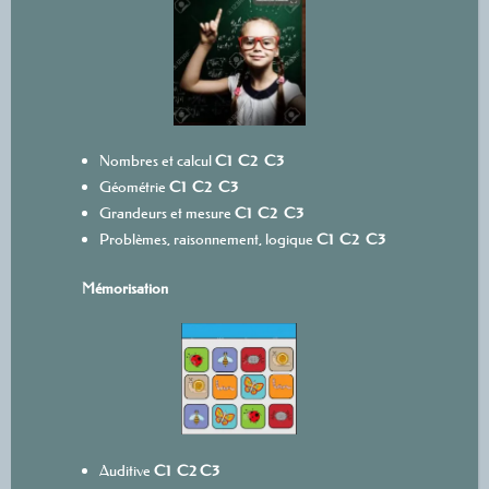
Nombres et calcul
C1
C2
C3
Géométrie
C1
C2
C3
Grandeurs et mesure
C1
C2
C3
Problèmes, raisonnement, logique
C1
C2
C3
Mémorisation
Auditive
C1
C2
C3