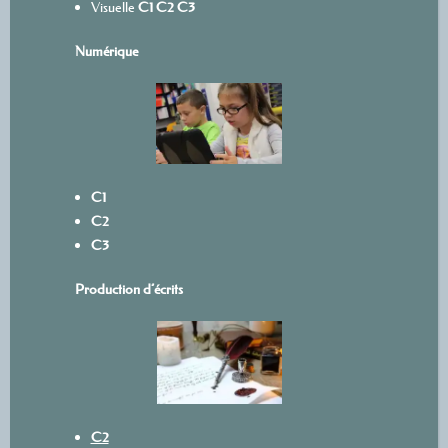
Visuelle
C1
C2
C3
Numérique
C1
C2
C3
Production d’écrits
C2