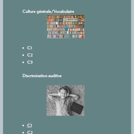
Culture générale/Vocabulaire
C1
C2
C3
Discrimination auditive
C1
C2