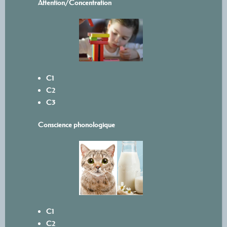
Attention/Concentration
C1
C2
C3
Conscience phonologique
C1
C2