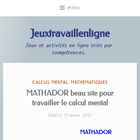
Accéder
MENU
au
contenu
principal
Jeuxtravaillenligne
Jeux et activités en ligne triés par
compétences.
PUBLIÉ
CALCUL MENTAL
,
MATHEMATIQUES
DANS
MATHADOR beau site pour
travailler le calcul mental
Publié
17 mars 2021
MATHADOR