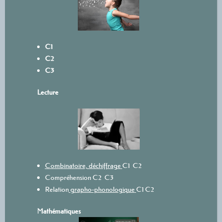
C1
C2
C3
L
ecture
Combinatoire, déchiffrage
C1
C2
Compréhension
C2
C3
Relation
grapho-phonologique
C1
C2
Mathématiques