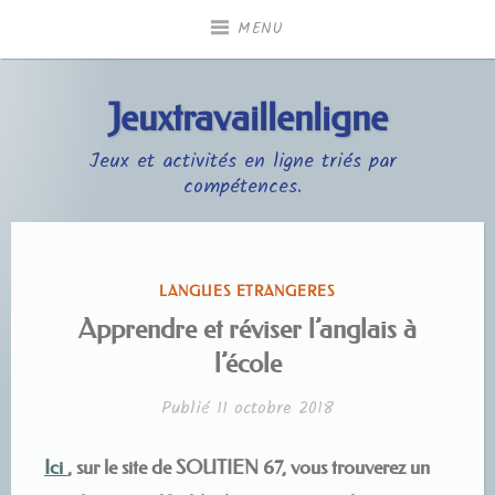
Accéder
MENU
au
contenu
principal
Jeuxtravaillenligne
Jeux et activités en ligne triés par
compétences.
PUBLIÉ
LANGUES ETRANGERES
DANS
Apprendre et réviser l’anglais à
l’école
Publié
11 octobre 2018
Ici
, sur le site de SOUTIEN 67, vous trouverez un