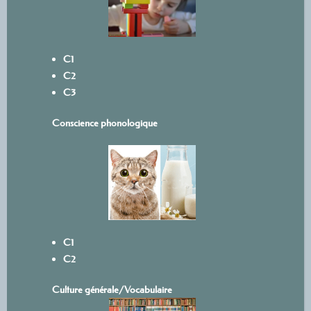
C1
C2
C3
Conscience phonologique
C1
C2
Culture générale/Vocabulaire