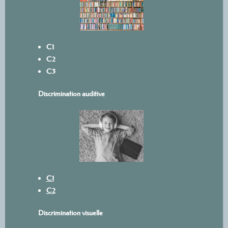
C1
C2
C3
Discrimination auditive
C1
C2
Discrimination visuelle