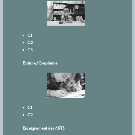
C1
C2
C3
Ecriture/
Graphisme
C1
C2
Enseignement des ARTS