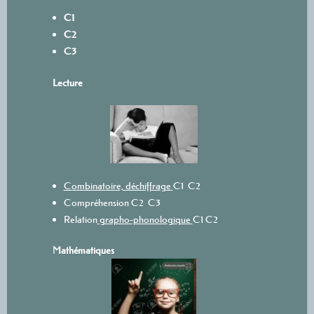
C1
C2
C3
L
ecture
Combinatoire, déchiffrage
C1
C2
Compréhension
C2
C3
Relation
grapho-phonologique
C1
C2
Mathématiques