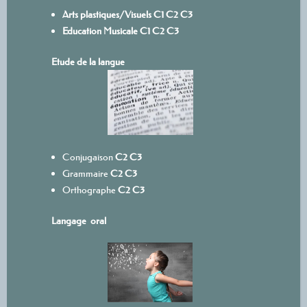
Arts plastiques/Visuels
C1
C
2
C3
Education Musicale
C1
C2
C3
Etude de la langue
Conjugaison
C2
C3
Grammaire
C2
C3
Orthographe
C2
C3
Langage oral