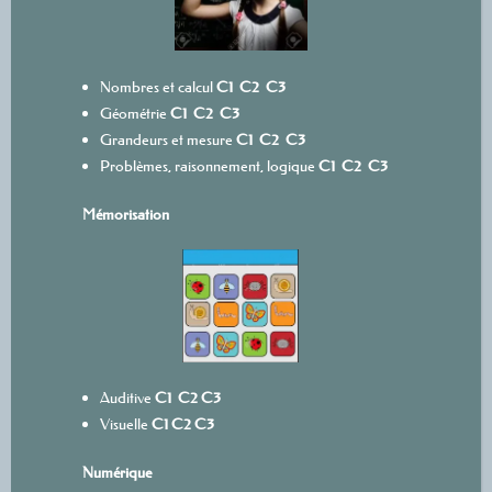
Nombres et calcul
C1
C2
C3
Géométrie
C1
C2
C3
Grandeurs et mesure
C1
C2
C3
Problèmes, raisonnement, logique
C1
C2
C3
Mémorisation
Auditive
C1
C2
C3
Visuelle
C1
C2
C3
Numérique