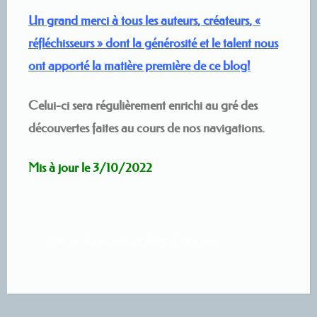
Un
grand merci
à tous les
auteurs
,
créateurs
, «
réfléchisseurs
» dont la générosité et le talent nous
ont apporté la matière première de ce blog!
Celui-ci sera régulièrement enrichi au gré des
découvertes faites au cours de nos navigations.
Mis à jour le 3/10/2022
mais, or, donc, ainsi, et, alors, si bien que,