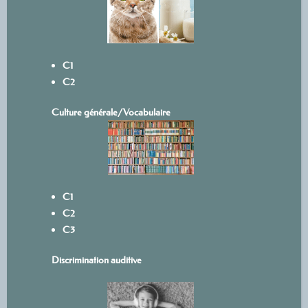
C1
C2
Culture générale/Vocabulaire
C1
C2
C3
Discrimination auditive