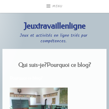
Accéder
MENU
au
contenu
principal
Jeuxtravaillenligne
Jeux et activités en ligne triés par
compétences.
Qui suis-je?Pourquoi ce blog?
Pourquoi
ce blog?