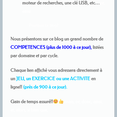
moteur de recherches, une clé USB, etc…
or,
ainsi
Pourquoi ce blog?
Nous présentons sur ce blog un grand nombre de
COMPETENCES (plus de 1000 à ce jour),
listées
par domaine et par cycle.
Chaque lien affiché vous adressera directement à
un
JEU, un EXERCICE ou une ACTIVITE
en
ligne!!
(près de 900 à ce jour).
Gain de temps assuré!!
mais, or, donc, ainsi,
et, alors, si bien que,