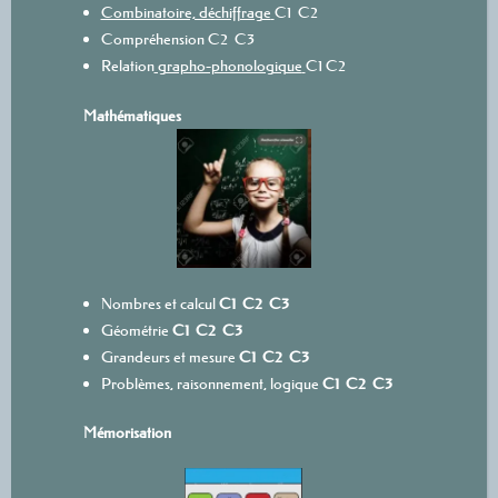
Combinatoire, déchiffrage
C1
C2
Compréhension
C2
C3
Relation
grapho-phonologique
C1
C2
Mathématiques
Nombres et calcul
C1
C2
C3
Géométrie
C1
C2
C3
Grandeurs et mesure
C1
C2
C3
Problèmes, raisonnement, logique
C1
C2
C3
Mémorisation