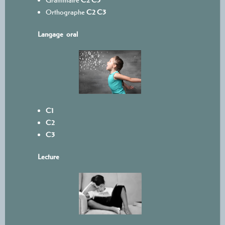
Orthographe
C2
C3
Langage oral
C1
C2
C3
L
ecture