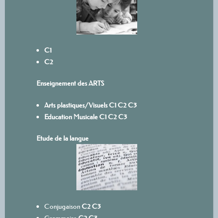
C1
C2
Enseignement des ARTS
Arts plastiques/Visuels
C1
C
2
C3
Education Musicale
C1
C2
C3
Etude de la langue
Conjugaison
C2
C3
Grammaire
C2
C3