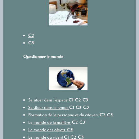
C2
C3
Questionner le monde
Se
situer dans l’espace
C1
C2
C3
Se situer dans le temps
C1
C2
C3
Formation
de la personne et du citoyen
C2
C3
Le
monde de la matière
C2
C3
Le monde des objets
C3
Le
monde du vivant
C1
C2
C3