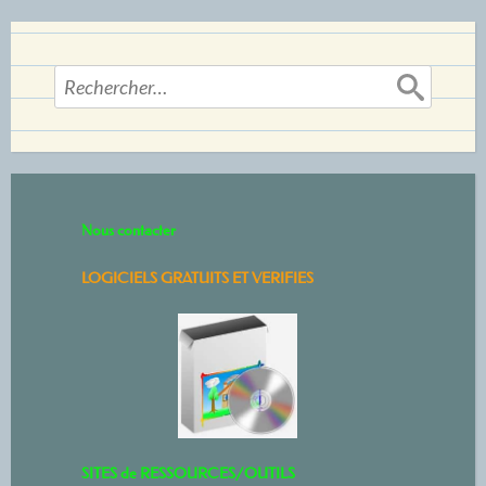
Rechercher :
Nous contacter
LOGICIELS GRATUITS ET VERIFIES
SITES de RESSOURCES/OUTILS