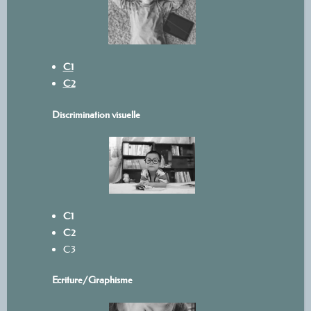
C1
C2
Discrimination visuelle
C1
C2
C3
Ecriture/
Graphisme