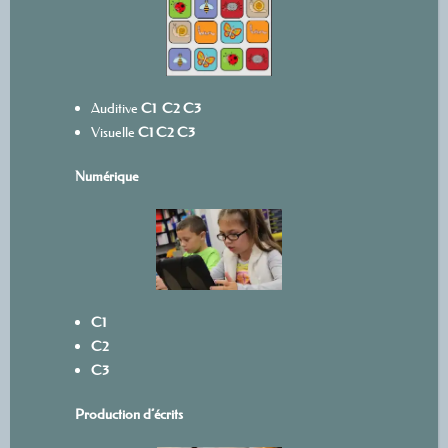
Auditive
C1
C2
C3
Visuelle
C1
C2
C3
Numérique
C1
C2
C3
Production d’écrits