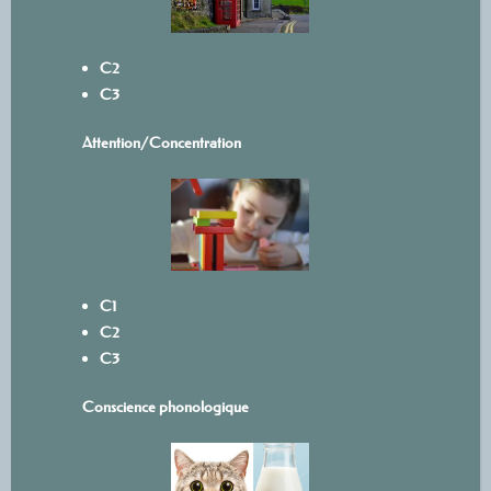
C2
C3
Attention/Concentration
C1
C2
C3
Conscience phonologique