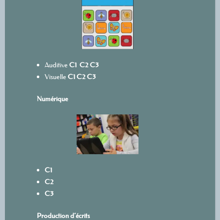
Auditive
C1
C2
C3
Visuelle
C1
C2
C3
Numérique
C1
C2
C3
Production d’écrits