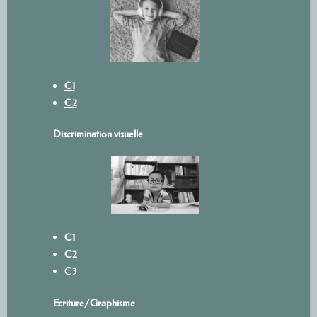
C1
C2
Discrimination visuelle
C1
C2
C3
Ecriture/
Graphisme