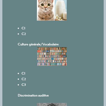
C1
C2
Culture générale/Vocabulaire
C1
C2
C3
Discrimination auditive