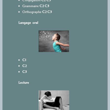
Grammaire
C2
C3
Orthographe
C2
C3
Langage oral
C1
C2
C3
L
ecture