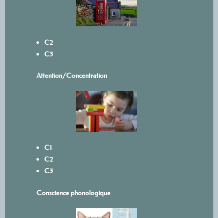
C2
C3
Attention/Concentration
C1
C2
C3
Conscience phonologique