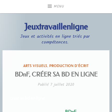
Accéder
MENU
au
contenu
principal
Jeuxtravaillenligne
Jeux et activités en ligne triés par
compétences.
PUBLIÉ
ARTS VISUELS
,
PRODUCTION D'ÉCRIT
DANS
BDnF, CRÉER SA BD EN LIGNE
Publié
7 juillet 2020
creer
sa bd en ligne
BDnF