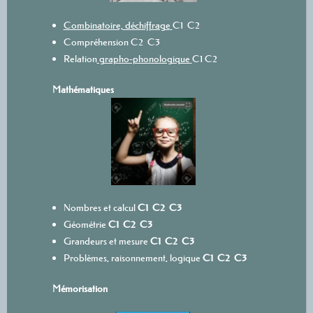
Combinatoire, déchiffrage
C1
C2
Compréhension
C2
C3
Relation
grapho-phonologique
C1
C2
Mathématiques
Nombres et calcul
C1
C2
C3
Géométrie
C1
C2
C3
Grandeurs et mesure
C1
C2
C3
Problèmes, raisonnement, logique
C1
C2
C3
Mémorisation