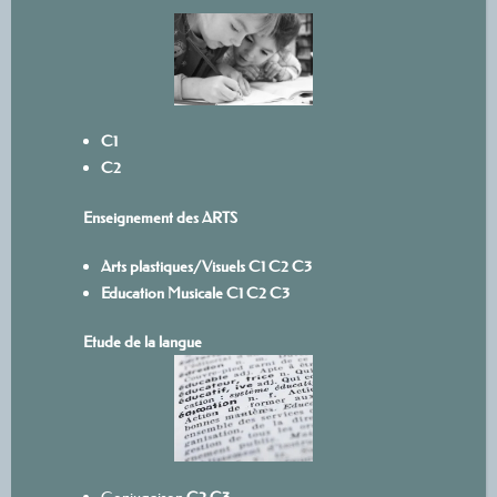
C1
C2
Enseignement des ARTS
Arts plastiques/Visuels
C1
C
2
C3
Education Musicale
C1
C2
C3
Etude de la langue
Conjugaison
C2
C3