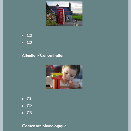
C2
C3
Attention/Concentration
C1
C2
C3
Conscience phonologique