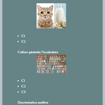
C1
C2
Culture générale/Vocabulaire
C1
C2
C3
Discrimination auditive