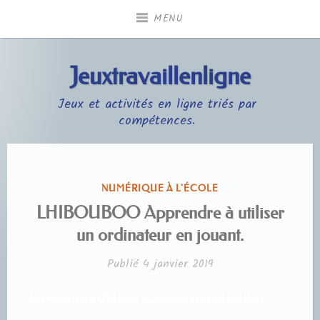
Accéder
MENU
au
contenu
principal
Jeuxtravaillenligne
Jeux et activités en ligne triés par
compétences.
PUBLIÉ
NUMÉRIQUE À L'ÉCOLE
DANS
LHIBOUBOO Apprendre à utiliser
un ordinateur en jouant.
Publié
4 janvier 2019
APPRENDRE À UTILISER L’ORDINATEUR EN JOUANT