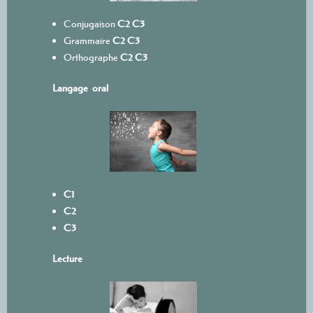
Conjugaison
C2
C3
Grammaire
C2
C3
Orthographe
C2
C3
Langage oral
C1
C2
C3
L
ecture