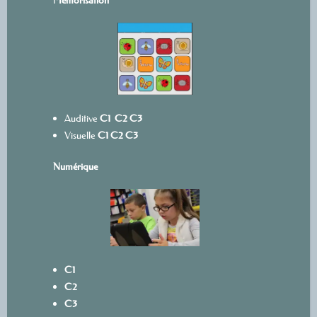
Auditive
C1
C2
C3
Visuelle
C1
C2
C3
Numérique
C1
C2
C3