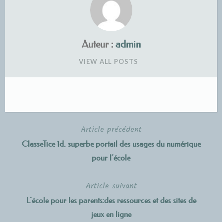
Auteur :
admin
VIEW ALL POSTS
Article précédent
Navigation
ClasseTice 1d, superbe portail des usages du numérique
de
pour l’école
l’article
Article suivant
L’école pour les parents:des ressources et des sites de
jeux en ligne