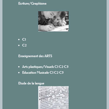
Ecriture/
Graphisme
C1
C2
Enseignement des ARTS
Arts plastiques/Visuels
C1
C
2
C3
Education Musicale
C1
C2
C3
Etude de la langue