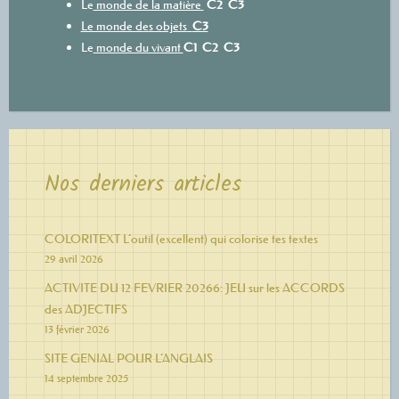
Le
monde de la matière
C2
C3
Le monde des objets
C3
Le
monde du vivant
C1
C2
C3
Nos derniers articles
COLORITEXT L’outil (excellent) qui colorise tes textes
29 avril 2026
ACTIVITE DU 12 FEVRIER 20266: JEU sur les ACCORDS
des ADJECTIFS
13 février 2026
SITE GENIAL POUR L’ANGLAIS
14 septembre 2025