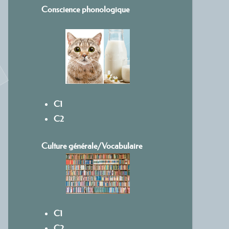
Conscience phonologique
C1
C2
Culture générale/Vocabulaire
C1
C2