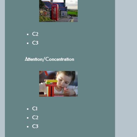
C2
C3
Attention/Concentration
C1
C2
C3