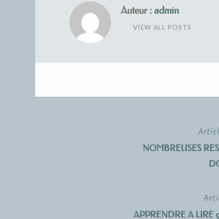
Auteur :
admin
VIEW ALL POSTS
Artic
Navigation
NOMBREUSES RES
de
D
l’article
Arti
APPRENDRE A LIRE géni