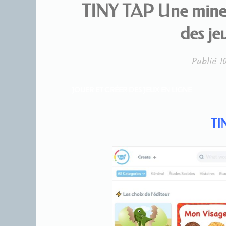
TINY TAP Une mine d
des je
Publié
1
JOUER ET CRÉER DES
JEUX
EN LIGNE
TI