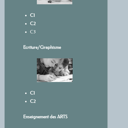
C1
C2
C3
Ecriture/
Graphisme
C1
C2
Enseignement des ARTS