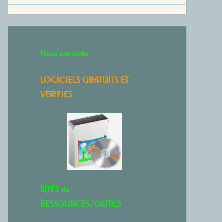
Nous contacter
LOGICIELS GRATUITS ET
VERIFIES
SITES de
RESSOURCES/OUTILS