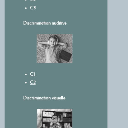
C3
Discrimination auditive
C1
C2
Discrimination visuelle