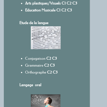
Arts plastiques/Visuels
C1
C
2
C3
Education Musicale
C1
C2
C3
Etude de la langue
Conjugaison
C2
C3
Grammaire
C2
C3
Orthographe
C2
C3
Langage oral