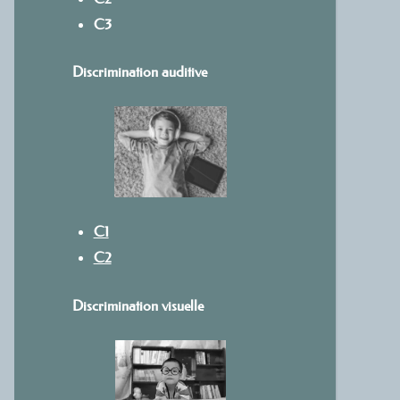
C3
Discrimination auditive
C1
C2
Discrimination visuelle