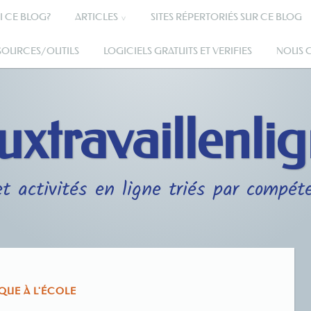
I CE BLOG?
ARTICLES
SITES RÉPERTORIÉS SUR CE BLOG
SSOURCES/OUTILS
LOGICIELS GRATUITS ET VERIFIES
NOUS 
uxtravaillenli
t activités en ligne triés par compét
QUE À L'ÉCOLE