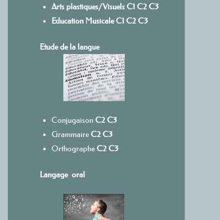
Arts plastiques/Visuels
C1
C
2
C3
Education Musicale
C1
C2
C3
Etude de la langue
Conjugaison
C2
C3
Grammaire
C2
C3
Orthographe
C2
C3
Langage oral