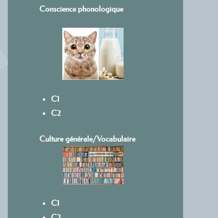
Conscience phonologique
C1
C2
Culture générale/Vocabulaire
C1
C2