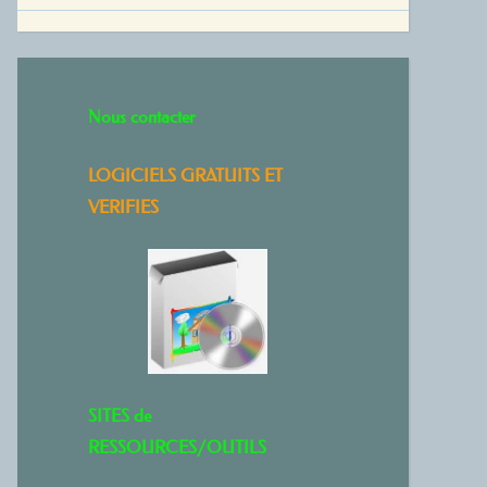
Nous contacter
LOGICIELS GRATUITS ET
VERIFIES
SITES de
RESSOURCES/OUTILS