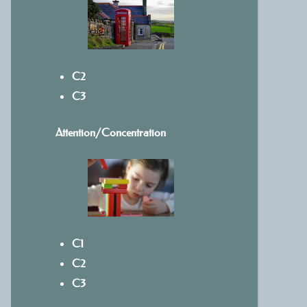
C2
C3
Attention/Concentration
C1
C2
C3