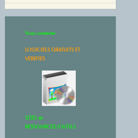
Nous contacter
LOGICIELS GRATUITS ET
VERIFIES
SITES de
RESSOURCES/OUTILS