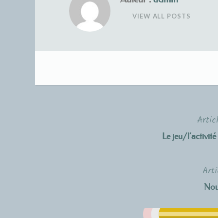
VIEW ALL POSTS
Artic
Navigation
Le jeu/l’activi
de
l’article
Arti
Nou