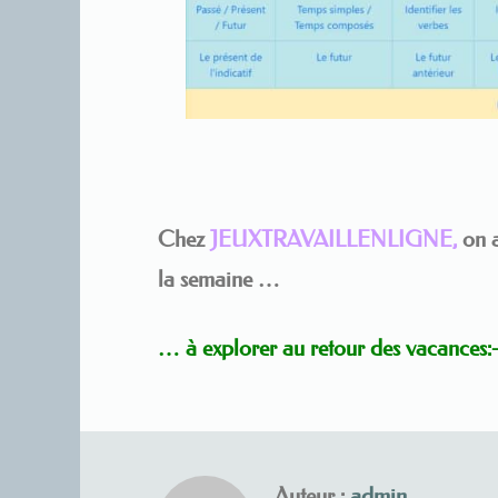
Chez
JEUXTRAVAILLENLIGNE,
on a
la semaine …
… à
explorer au retour des vacances:-
Auteur :
admin