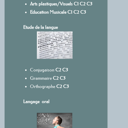
Arts plastiques/Visuels
C1
C
2
C3
Education Musicale
C1
C2
C3
Etude de la langue
Conjugaison
C2
C3
Grammaire
C2
C3
Orthographe
C2
C3
Langage oral