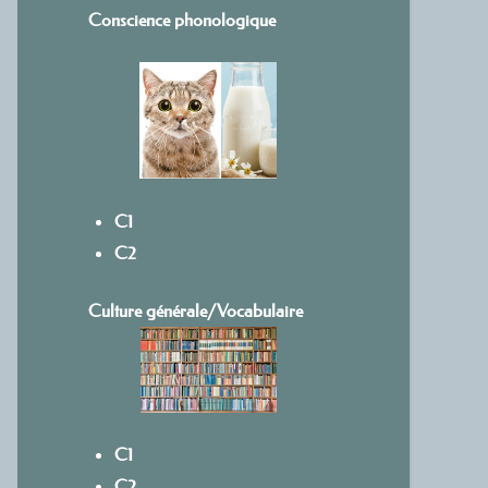
Conscience phonologique
C1
C2
Culture générale/Vocabulaire
C1
C2