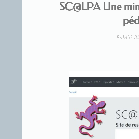
SC@LPA Une mine d
péd
Publié
2