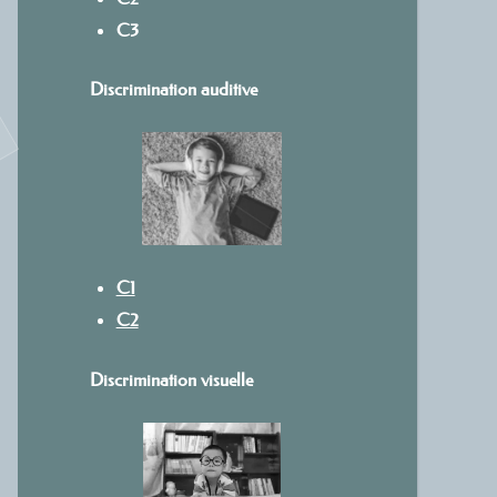
C3
Discrimination auditive
C1
C2
Discrimination visuelle