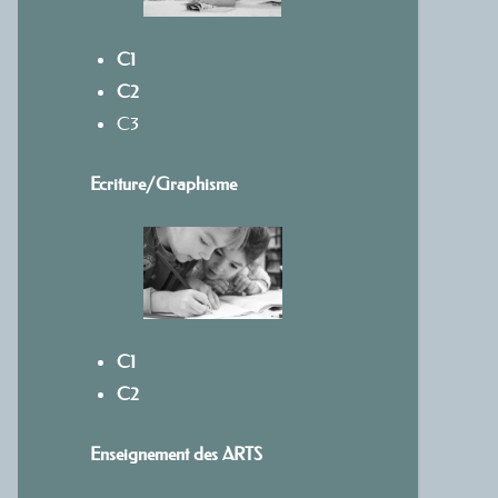
C1
C2
C3
Ecriture/
Graphisme
C1
C2
Enseignement des ARTS