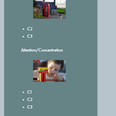
C2
C3
Attention/Concentration
C1
C2
C3