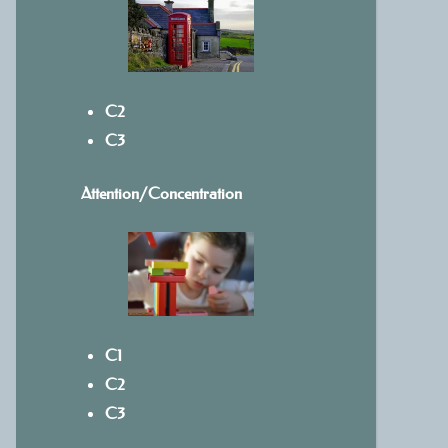
C2
C3
Attention/Concentration
C1
C2
C3