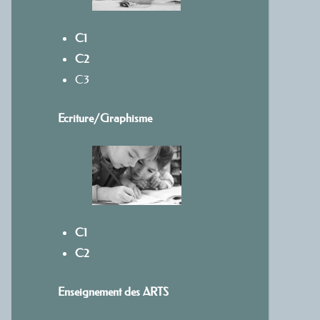
C1
C2
C3
Ecriture/
Graphisme
C1
C2
Enseignement des ARTS