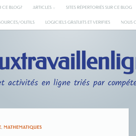
I CE BLOG?
ARTICLES
SITES RÉPERTORIÉS SUR CE BLOG
SSOURCES/OUTILS
LOGICIELS GRATUITS ET VERIFIES
NOUS 
uxtravaillenli
t activités en ligne triés par compét
E
,
MATHEMATIQUES