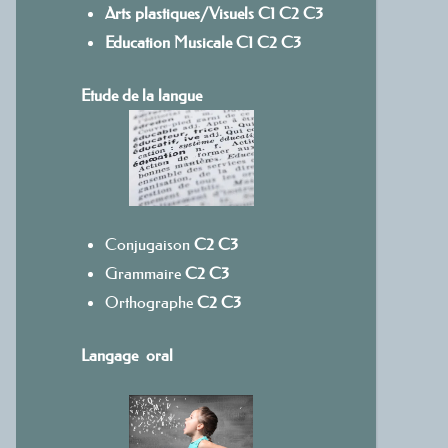
Arts plastiques/Visuels
C1
C
2
C3
Education Musicale
C1
C2
C3
Etude de la langue
Conjugaison
C2
C3
Grammaire
C2
C3
Orthographe
C2
C3
Langage oral