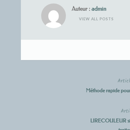
Auteur :
admin
VIEW ALL POSTS
Artic
Navigation
Méthode rapide pour
de
l’article
Arti
LIRECOULEUR site d