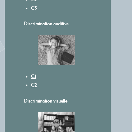
C3
Discrimination auditive
C1
C2
Discrimination visuelle