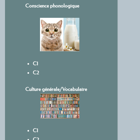
Conscience phonologique
C1
C2
Culture générale/Vocabulaire
C1
C2