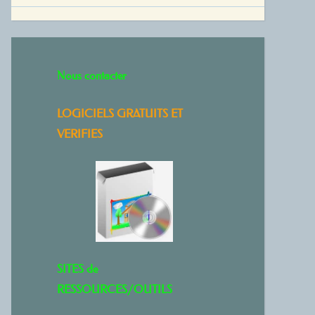
Nous contacter
LOGICIELS GRATUITS ET
VERIFIES
SITES de
RESSOURCES/OUTILS