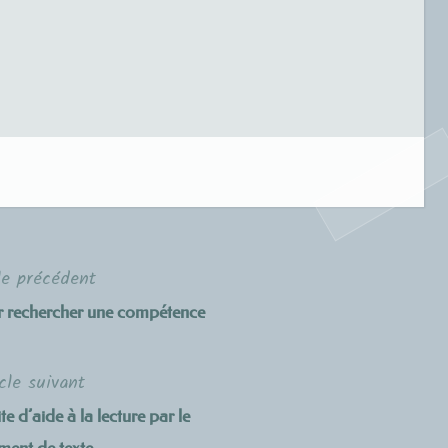
le précédent
 rechercher une compétence
cle suivant
’aide à la lecture par le