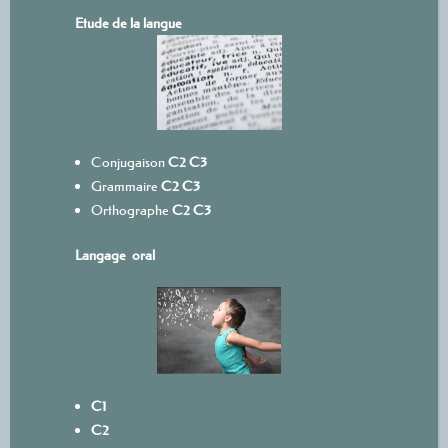
Etude de la langue
Conjugaison
C2
C3
Grammaire
C2
C3
Orthographe
C2
C3
Langage oral
C1
C2