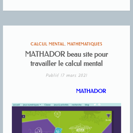
PUBLIÉ
CALCUL MENTAL
,
MATHEMATIQUES
DANS
MATHADOR beau site pour
travailler le calcul mental
Publié
17 mars 2021
MATHADOR