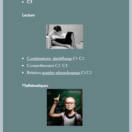
C3
L
ecture
Combinatoire, déchiffrage
C1
C2
Compréhension
C2
C3
Relation
grapho-phonologique
C1
C2
Mathématiques