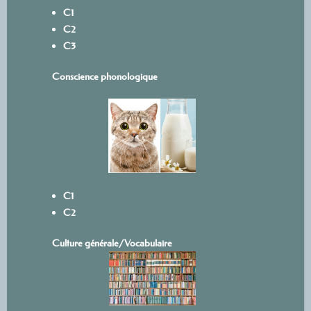
C1
C2
C3
Conscience phonologique
C1
C2
Culture générale/Vocabulaire