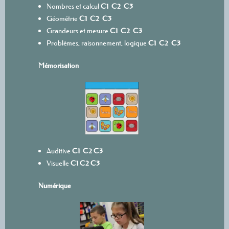
Nombres et calcul
C1
C2
C3
Géométrie
C1
C2
C3
Grandeurs et mesure
C1
C2
C3
Problèmes, raisonnement, logique
C1
C2
C3
Mémorisation
Auditive
C1
C2
C3
Visuelle
C1
C2
C3
Numérique