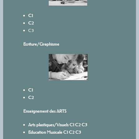
C1
C2
C3
Ecriture/
Graphisme
C1
C2
Enseignement des ARTS
Arts plastiques/Visuels
C1
C
2
C3
Education Musicale
C1
C2
C3