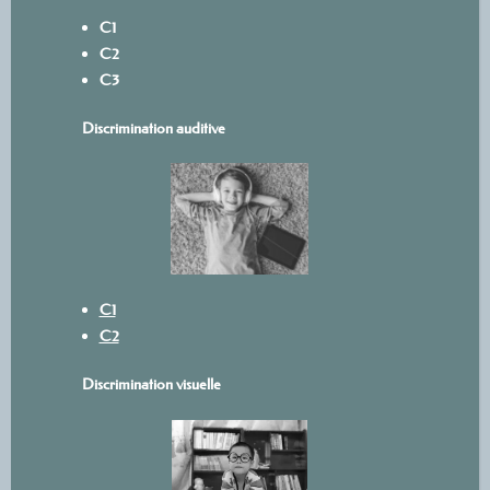
C1
C2
C3
Discrimination auditive
C1
C2
Discrimination visuelle