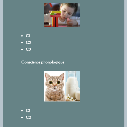
C1
C2
C3
Conscience phonologique
C1
C2