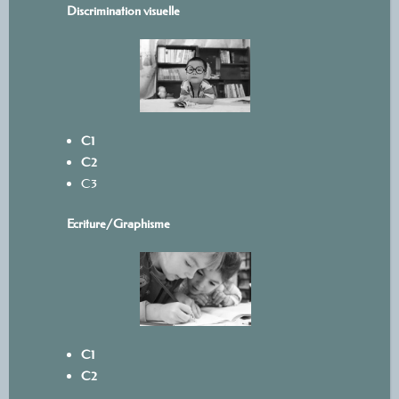
Discrimination visuelle
C1
C2
C3
Ecriture/
Graphisme
C1
C2