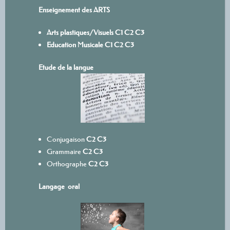
Enseignement des ARTS
Arts plastiques/Visuels
C1
C
2
C3
Education Musicale
C1
C2
C3
Etude de la langue
Conjugaison
C2
C3
Grammaire
C2
C3
Orthographe
C2
C3
Langage oral