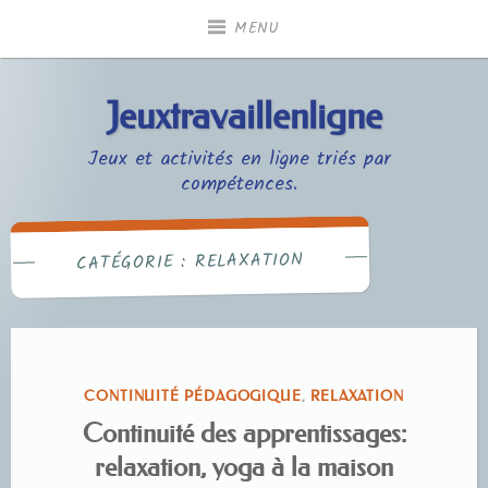
Accéder
MENU
au
contenu
principal
Jeuxtravaillenligne
Jeux et activités en ligne triés par
compétences.
RELAXATION
CATÉGORIE :
PUBLIÉ
CONTINUITÉ PÉDAGOGIQUE
,
RELAXATION
DANS
Continuité des apprentissages:
relaxation, yoga à la maison