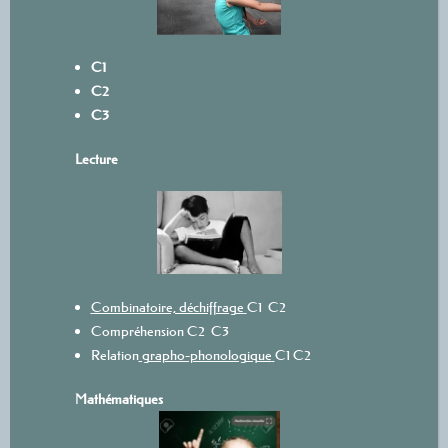
C1
C2
C3
L
ecture
Combinatoire, déchiffrage
C1
C2
Compréhension
C2
C3
Relation
grapho-phonologique
C1
C2
Mathématiques