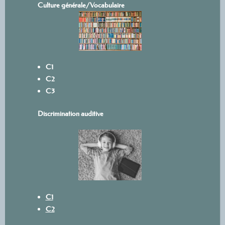
Culture générale/Vocabulaire
C1
C2
C3
Discrimination auditive
C1
C2