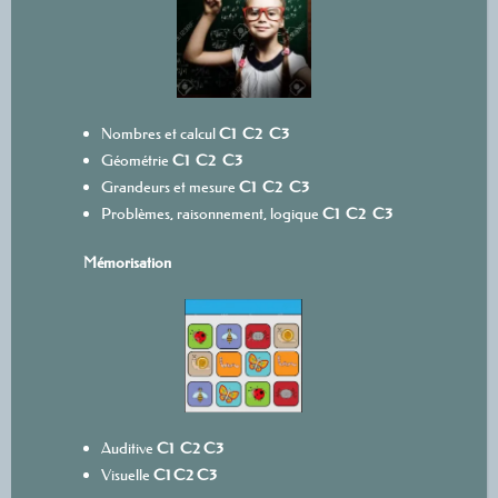
Nombres et calcul
C1
C2
C3
Géométrie
C1
C2
C3
Grandeurs et mesure
C1
C2
C3
Problèmes, raisonnement, logique
C1
C2
C3
Mémorisation
Auditive
C1
C2
C3
Visuelle
C1
C2
C3