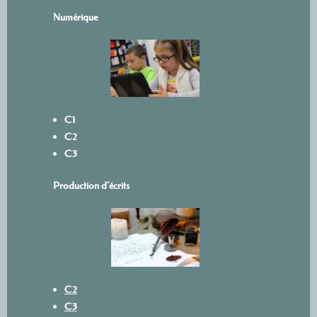
Numérique
C1
C2
C3
Production d’écrits
C2
C3