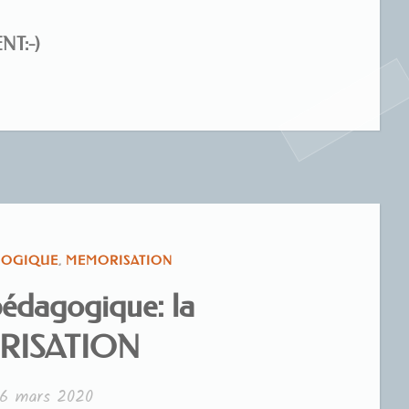
T:-)
GOGIQUE
,
MEMORISATION
pédagogique: la
ISATION
16 mars 2020