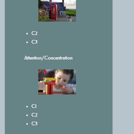
C2
C3
Attention/Concentration
C1
C2
C3