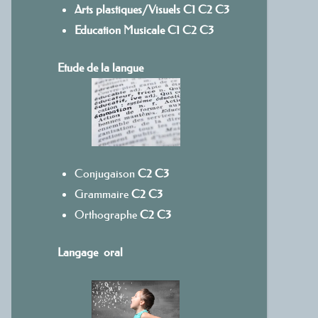
Arts plastiques/Visuels
C1
C
2
C3
Education Musicale
C1
C2
C3
Etude de la langue
Conjugaison
C2
C3
Grammaire
C2
C3
Orthographe
C2
C3
Langage oral