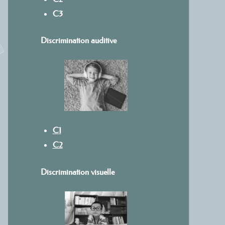
C3
Discrimination auditive
C1
C2
Discrimination visuelle