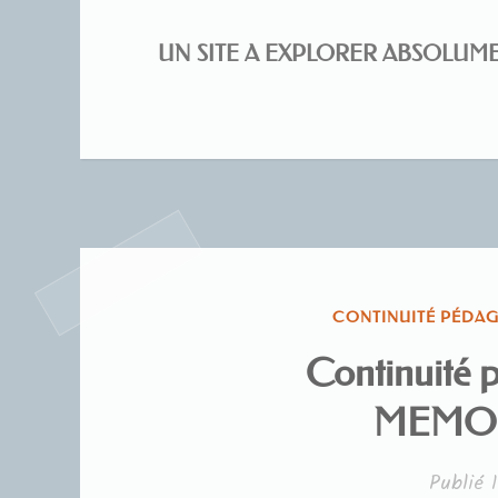
UN SITE A EXPLORER ABSOLUMEN
PUBLIÉ
CONTINUITÉ PÉDA
DANS
Continuité 
MEMOR
Publié