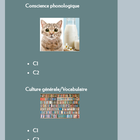
Conscience phonologique
C1
C2
Culture générale/Vocabulaire
C1
C2