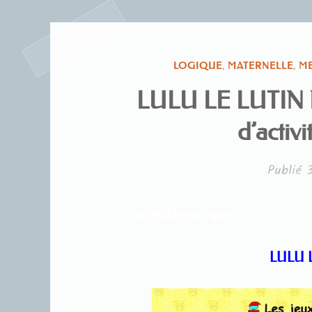
PUBLIÉ
LOGIQUE
,
MATERNELLE
,
M
DANS
LULU LE LUTIN MA
d’activi
Publié
3
activités
en ligne
LULU LE LUTI