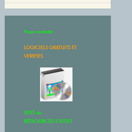
Nous contacter
LOGICIELS GRATUITS ET
VERIFIES
SITES de
RESSOURCES/OUTILS