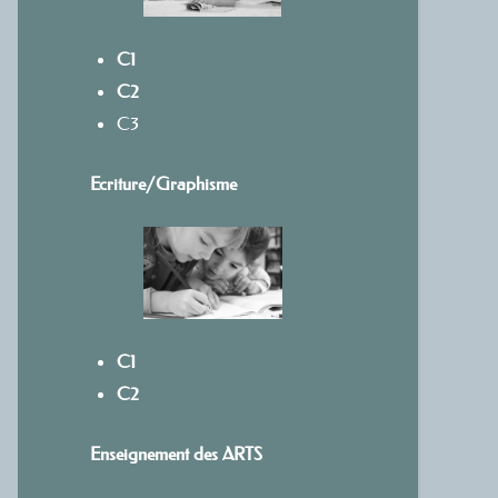
C1
C2
C3
Ecriture/
Graphisme
C1
C2
Enseignement des ARTS