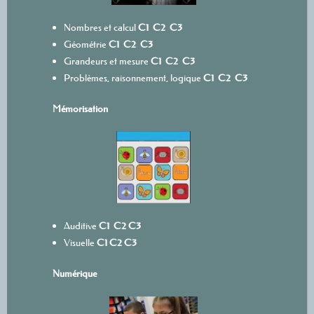
Nombres et calcul
C1
C2
C3
Géométrie
C1
C2
C3
Grandeurs et mesure
C1
C2
C3
Problèmes, raisonnement, logique
C1
C2
C3
Mémorisation
Auditive
C1
C2
C3
Visuelle
C1
C2
C3
Numérique