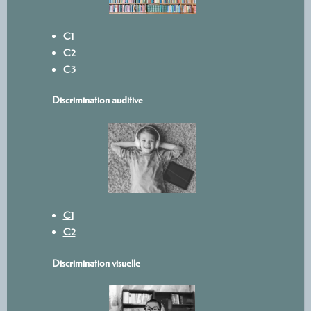
C1
C2
C3
Discrimination auditive
C1
C2
Discrimination visuelle