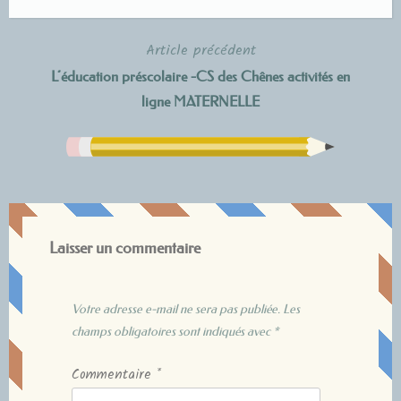
Article précédent
Navigation
L’éducation préscolaire -CS des Chênes activités en
de
ligne MATERNELLE
l’article
Laisser un commentaire
Votre adresse e-mail ne sera pas publiée.
Les
champs obligatoires sont indiqués avec
*
Commentaire
*