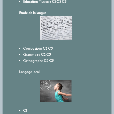
Education Musicale
C1
C2
C3
Etude de la langue
Conjugaison
C2
C3
Grammaire
C2
C3
Orthographe
C2
C3
Langage oral
C1