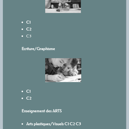
C1
C2
C3
Ecriture/
Graphisme
C1
C2
Enseignement des ARTS
Arts plastiques/Visuels
C1
C
2
C3