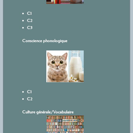
C1
C2
C3
Conscience phonologique
C1
C2
Culture générale/Vocabulaire