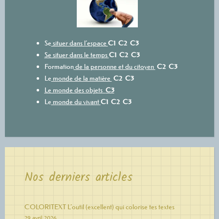
Se
situer dans l’espace
C1
C2
C3
Se situer dans le temps
C1
C2
C3
Formation
de la personne et du citoyen
C2
C3
Le
monde de la matière
C2
C3
Le monde des objets
C3
Le
monde du vivant
C1
C2
C3
Nos derniers articles
COLORITEXT L’outil (excellent) qui colorise tes textes
29 avril 2026