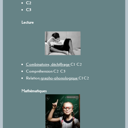
C2
C3
L
ecture
Combinatoire, déchiffrage
C1
C2
Compréhension
C2
C3
Relation
grapho-phonologique
C1
C2
Mathématiques