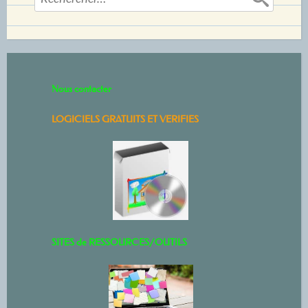
Nous contacter
LOGICIELS GRATUITS ET VERIFIES
SITES de RESSOURCES/OUTILS