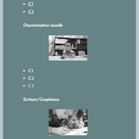
C1
C2
Discrimination visuelle
C1
C2
C3
Ecriture/
Graphisme