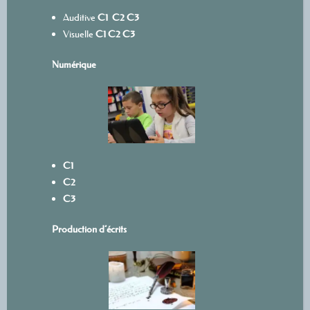
Auditive
C1
C2
C3
Visuelle
C1
C2
C3
Numérique
C1
C2
C3
Production d’écrits