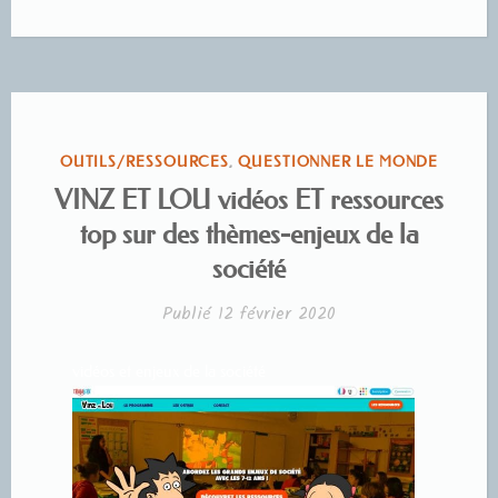
PUBLIÉ
OUTILS/RESSOURCES
,
QUESTIONNER LE MONDE
DANS
VINZ ET LOU vidéos ET ressources
top sur des thèmes-enjeux de la
société
Publié
12 février 2020
vidéos et enjeux de la société