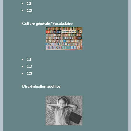
C1
C2
Culture générale/Vocabulaire
C1
C2
C3
Discrimination auditive