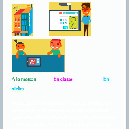
A la maison
En classe
En
atelier
TRALALERE, C’EST UN JOYEUX MÉLANGE D’AGITÉS DU
NUMÉRIQUE ET DE FURETEURS D’IDÉES QUI VEULENT
CHANGER LE MONDE À LEUR FAÇON EN CONTRIBUANT
À FAIRE ÉVOLUER LES PRATIQUES ÉDUCATIVES À L’AIDE