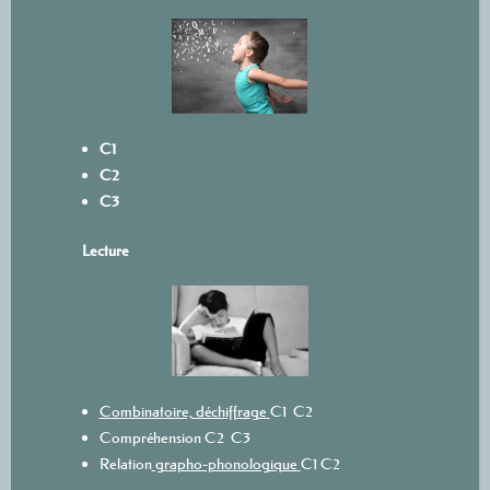
C1
C2
C3
L
ecture
Combinatoire, déchiffrage
C1
C2
Compréhension
C2
C3
Relation
grapho-phonologique
C1
C2